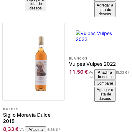
lista de
Agregar a
deseos
lista de
deseos
BLANCOS
Vulpes Vulpes 2022
11,50
€
Añadir a
IVA
15,33
€
/
l
incl.
la cesta
Comparar
Agregar a
lista de
deseos
DULCES
Sigilo Moravia Dulce
2018
8,33
€
Añadir a
IVA
16,66
€
/
l