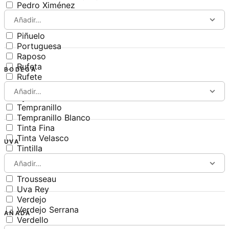
Pedro Ximénez
Perruno
Añadir…
Pinot Noir
Piñuelo
Portuguesa
Raposo
Rufeta
BODEGA
Rufete
Sumoll
Añadir…
Syrah
Tempranillo
Tempranillo Blanco
Tinta Fina
Tinta Velasco
UVA
Tintilla
Tintilla de Rota
Añadir…
Treixadura
Trousseau
Uva Rey
Verdejo
Verdejo Serrana
AÑADA
Verdello