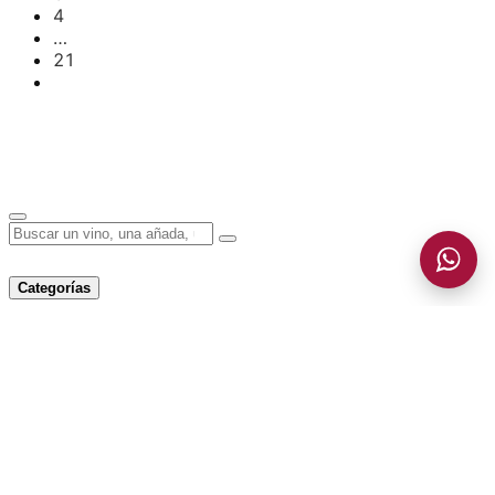
4
…
21
Añadido a la cesta
VER CESTA
Categorías
Categorías
Todos los productos
Tintos
Blancos
Generosos
Espumosos