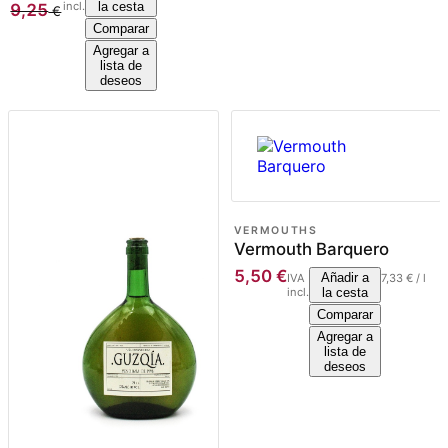
incl.
la cesta
9,25
€
Comparar
Agregar a
lista de
deseos
VERMOUTHS
Vermouth Barquero
5,50
€
Añadir a
IVA
7,33
€
/
l
incl.
la cesta
Comparar
Agregar a
lista de
deseos