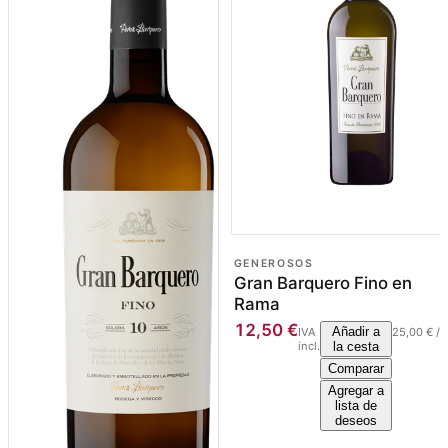
GENEROSOS
Gran Barquero Fino en
Rama
12,50
€
Añadir a
IVA
25,00
€
/
l
incl.
la cesta
Comparar
Agregar a
lista de
deseos