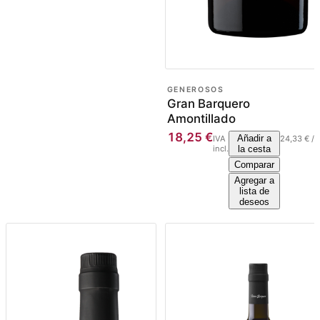
GENEROSOS
Gran Barquero
Amontillado
18,25
€
Añadir a
IVA
24,33
€
/
l
incl.
la cesta
Comparar
Agregar a
lista de
deseos