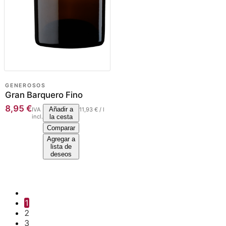
GENEROSOS
Gran Barquero Fino
8,95
€
Añadir a
IVA
11,93
€
/
l
incl.
la cesta
Comparar
Agregar a
lista de
deseos
1
2
3