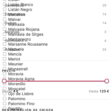
Listán Blanco
Generosos
29
Listán Negro
Macabeo
Espumosos
14
Malvar
Dulces
14
Malvasía
Malvasía Riojana
Naranjas
3
Malvasía de Sitges
Mantonegro
Vermouths
4
Marsanne Roussanne
Mazuela
Rosados
24
Mencía
Merlot
Meunier
Monastrell
PRECIO
Moravia
Moravia Agria
Morenillo
Moscatel
Desde
4
€
Hasta
125
€
Ojo de Liebre
Palomino
Palomino Fino
Pardillo
DENOMINACIÓN DE ORIGEN