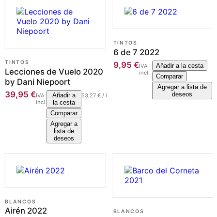
TINTOS
6 de 7 2022
TINTOS
9,95
€
Añadir a la cesta
IVA
Lecciones de Vuelo 2020
incl.
Comparar
by Dani Niepoort
Agregar a lista de
39,95
€
deseos
Añadir a
IVA
53,27
€
/
l
incl.
la cesta
Comparar
Agregar a
lista de
deseos
BLANCOS
Airén 2022
BLANCOS