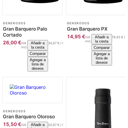
GENEROSOS
GENEROSOS
Gran Barquero Palo
Gran Barquero PX
Cortado
14,95
€
Añadir a
IVA
19,93
€
/
l
incl.
la cesta
26,00
€
Añadir a
IVA
34,67
€
/
l
incl.
la cesta
Comparar
Comparar
Agregar a
lista de
Agregar a
deseos
lista de
deseos
GENEROSOS
Gran Barquero Oloroso
15,50
€
Añadir a
IVA
20,67
€
/
l