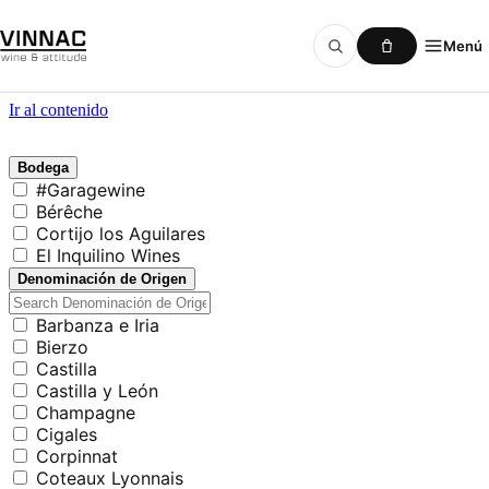
Menú
Ir al contenido
Bodega
#Garagewine
Bérêche
Cortijo los Aguilares
El Inquilino Wines
Denominación de Origen
Barbanza e Iria
Bierzo
Castilla
Castilla y León
Champagne
Cigales
Corpinnat
Coteaux Lyonnais