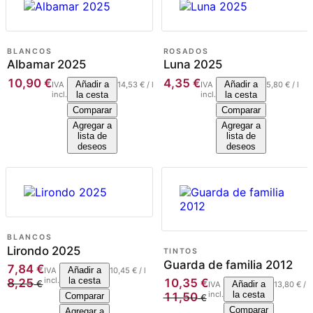
BLANCOS
ROSADOS
Albamar 2025
Luna 2025
10,90
€
4,35
€
Añadir a
Añadir a
IVA
14,53
€
/
l
IVA
5,80
€
/
l
incl.
la cesta
incl.
la cesta
Comparar
Comparar
Agregar a
Agregar a
lista de
lista de
deseos
deseos
BLANCOS
Lirondo 2025
TINTOS
Guarda de familia 2012
7,84
€
Añadir a
IVA
10,45
€
/
l
incl.
la cesta
8,25
10,35
€
€
Añadir a
IVA
13,80
€
/
l
incl.
la cesta
11,50
Comparar
€
Comparar
Agregar a