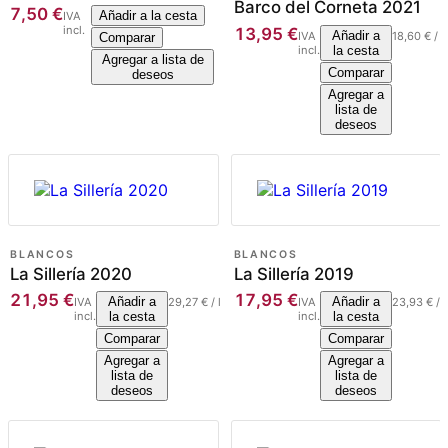
Barco del Corneta 2021
7,50
€
Añadir a la cesta
IVA
incl.
13,95
€
Añadir a
IVA
18,60
€
/
l
Comparar
incl.
la cesta
Agregar a lista de
Comparar
deseos
Agregar a
lista de
deseos
BLANCOS
BLANCOS
La Sillería 2020
La Sillería 2019
21,95
€
17,95
€
Añadir a
Añadir a
IVA
29,27
€
/
l
IVA
23,93
€
/
l
incl.
la cesta
incl.
la cesta
Comparar
Comparar
Agregar a
Agregar a
lista de
lista de
deseos
deseos