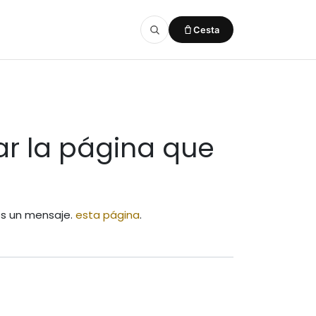
Cesta
Añadido a la cesta
VER CESTA
r la página que
os un mensaje.
esta página
.