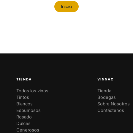
Inicio
TIENDA
VINNAC
Todos los vinos
Tienda
Tintos
Bodegas
Blancos
Sobre Nosotros
Espumosos
Contáctenos
Rosado
Dulces
Generosos