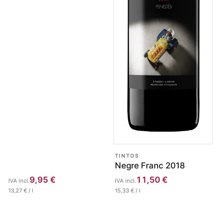
TINTOS
Negre Franc 2018
9,95
€
11,50
€
IVA incl.
IVA incl.
13,27
€
/
l
15,33
€
/
l