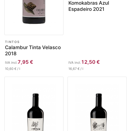
Komokabras Azul
Espadeiro 2021
TINTOS
Calambur Tinta Velasco
2018
7,95
€
12,50
€
IVA incl.
IVA incl.
10,60
€
/
l
16,67
€
/
l