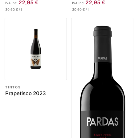
22,95
€
22,95
€
IVA incl.
IVA incl.
30,60
€
/
l
30,60
€
/
l
TINTOS
Prapetisco 2023