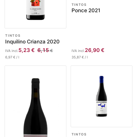
TINTOS
Ponce 2021
TINTOS
Inquilino Crianza 2020
5,23
€
6,15
26,90
€
€
IVA incl.
IVA incl.
6,97
€
/
l
35,87
€
/
l
TINTOS