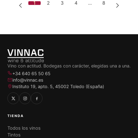
1
2
3
4
…
8
Vino con actitud. Bodegas con carácter, elegidas una a una.
+34 640 65 50 65
info@vinnac.es
Instituto 19, apto. 5, 45002 Toledo (España)
TIENDA
Todos los vinos
Tintos