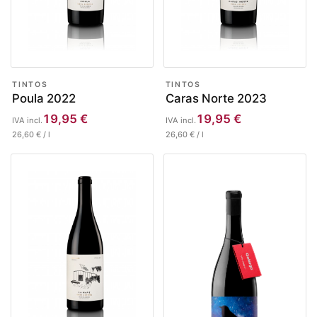
TINTOS
TINTOS
Poula 2022
Caras Norte 2023
19,95
€
19,95
€
IVA incl.
IVA incl.
26,60
€
/
l
26,60
€
/
l