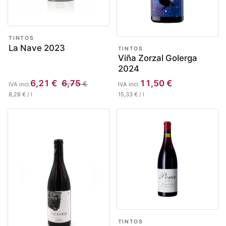
TINTOS
La Nave 2023
TINTOS
Viña Zorzal Golerga
2024
6,21
€
6,75
11,50
€
€
IVA incl.
IVA incl.
8,28
€
/
l
15,33
€
/
l
TINTOS