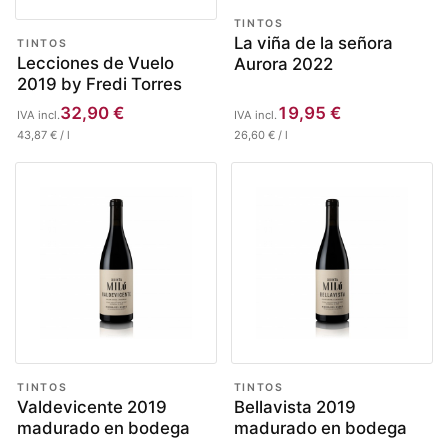
TINTOS
La viña de la señora
TINTOS
Lecciones de Vuelo
Aurora 2022
2019 by Fredi Torres
32,90
€
19,95
€
IVA incl.
IVA incl.
43,87
€
/
l
26,60
€
/
l
TINTOS
TINTOS
Valdevicente 2019
Bellavista 2019
madurado en bodega
madurado en bodega