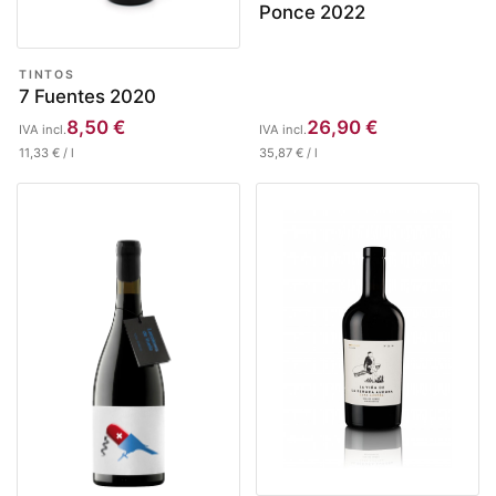
Ponce 2022
TINTOS
7 Fuentes 2020
8,50
€
26,90
€
IVA incl.
IVA incl.
11,33
€
/
l
35,87
€
/
l