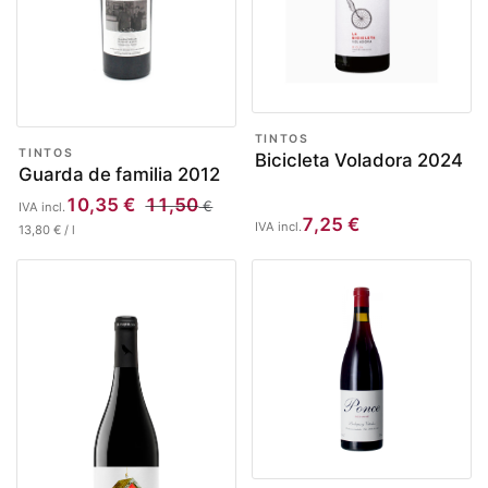
TINTOS
TINTOS
Bicicleta Voladora 2024
Guarda de familia 2012
10,35
€
11,50
€
IVA incl.
7,25
€
IVA incl.
13,80
€
/
l