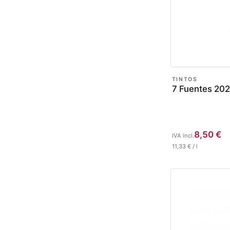
TINTOS
7 Fuentes 20
8,50
€
IVA incl.
11,33
€
/
l