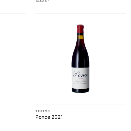
13,80
€
/
l
TINTOS
Ponce 2021