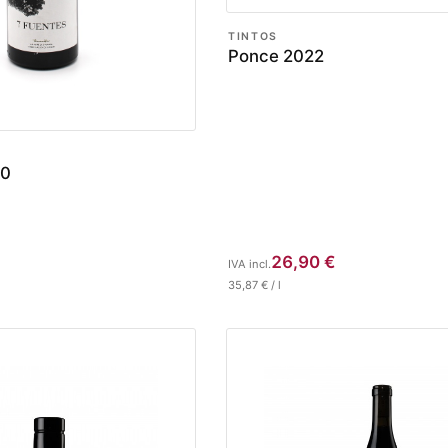
TINTOS
Ponce 2022
20
26,90
€
IVA incl.
35,87
€
/
l