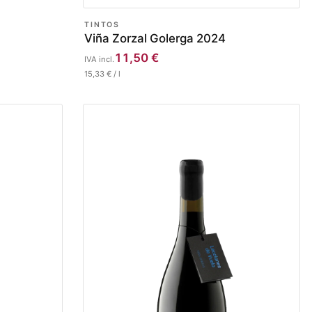
TINTOS
Viña Zorzal Golerga 2024
11,50
€
IVA incl.
15,33
€
/
l