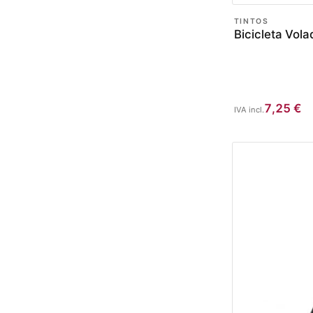
TINTOS
Bicicleta Vol
7,25
€
IVA incl.