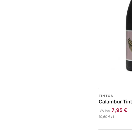
TINTOS
Calambur Tint
7,95
€
IVA incl.
10,60
€
/
l