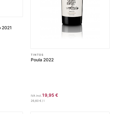
o 2021
TINTOS
Poula 2022
19,95
€
IVA incl.
26,60
€
/
l