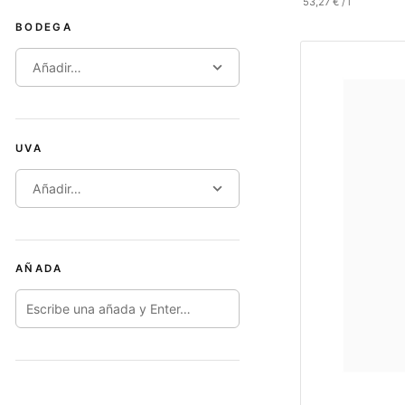
53,27
€
/
l
BODEGA
Añadir…
UVA
Añadir…
AÑADA