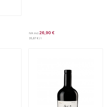
26,90
€
IVA incl.
35,87
€
/
l