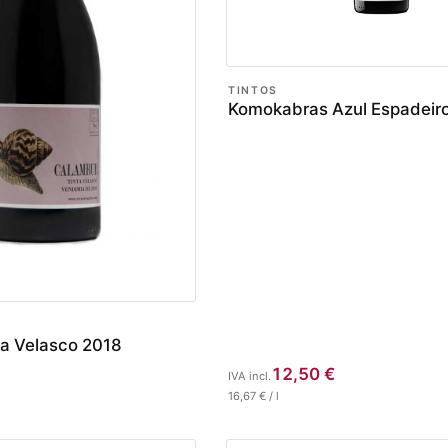
TINTOS
Komokabras Azul Espadeir
a Velasco 2018
12,50
€
IVA incl.
16,67
€
/
l