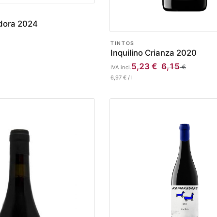
adora 2024
TINTOS
Inquilino Crianza 2020
5,23
€
6,15
€
IVA incl.
6,97
€
/
l