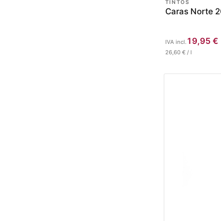
TINTOS
Caras Norte 
19,95
€
IVA incl.
26,60
€
/
l