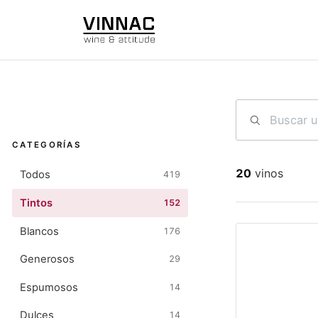
Ir al contenido
CATEGORÍAS
20
vinos
Todos
419
Tintos
152
Blancos
176
Generosos
29
Espumosos
14
Dulces
14