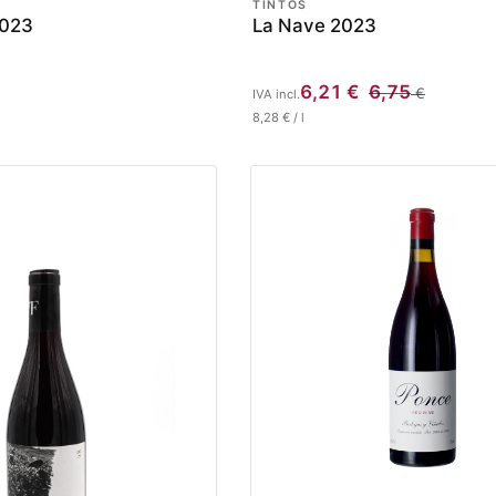
TINTOS
2023
La Nave 2023
6,21
€
6,75
€
IVA incl.
8,28
€
/
l