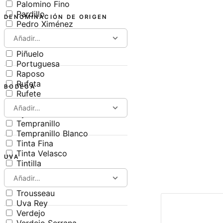
Palomino Fino
Pardillo
DENOMINACIÓN DE ORIGEN
Pedro Ximénez
Perruno
Añadir…
Pinot Noir
Piñuelo
Portuguesa
Raposo
Rufeta
BODEGA
Rufete
Sumoll
Añadir…
Syrah
Tempranillo
Tempranillo Blanco
Tinta Fina
Tinta Velasco
UVA
Tintilla
Tintilla de Rota
Añadir…
Treixadura
Trousseau
Uva Rey
Verdejo