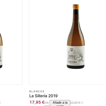
BLANCOS
La Sillería 2019
17,95
€
Añadir a la
l
IVA
23,93
€
/
l
incl.