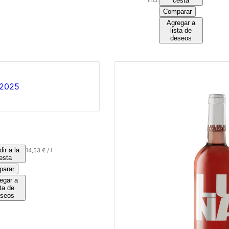
cesta
Comparar
Agregar a
lista de
deseos
ir a la
14,53
€
/
l
esta
arar
egar a
sta de
seos