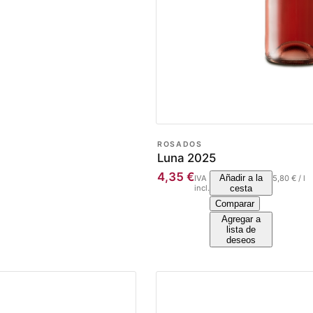
ROSADOS
Luna 2025
4,35
€
Añadir a la
IVA
5,80
€
/
l
incl.
cesta
Comparar
Agregar a
lista de
deseos