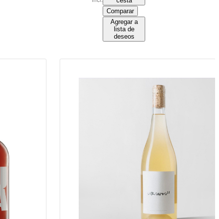
cesta
Comparar
Agregar a
lista de
deseos