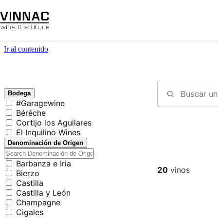
Ir al contenido
Bodega
#Garagewine
Bérêche
Cortijo los Aguilares
El Inquilino Wines
Denominación de Origen
Barbanza e Iria
20
vinos
Bierzo
Castilla
Castilla y León
Champagne
Cigales