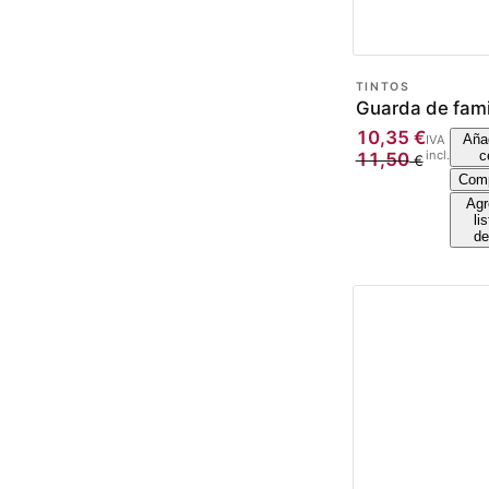
TINTOS
Guarda de fami
10,35
€
Añad
IVA
incl.
c
11,50
€
Comp
Agr
li
de