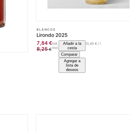
BLANCOS
Lirondo 2025
7,84
€
Añadir a la
IVA
10,45
€
/
l
incl.
cesta
8,25
€
Comparar
Agregar a
lista de
deseos