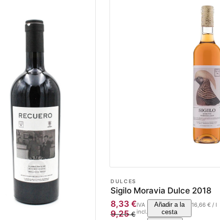
DULCES
Sigilo Moravia Dulce 2018
8,33
€
Añadir a la
IVA
16,66
€
/
l
incl.
cesta
9,25
€