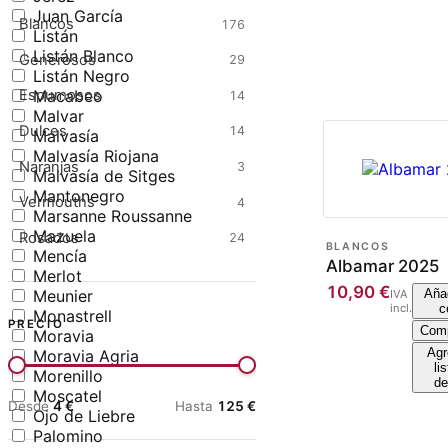
Juan García
Blancos
176
Listán
Listán Blanco
Generosos
29
Listán Negro
Macabeo
Espumosos
14
Malvar
Dulces
14
Malvasía
Malvasía Riojana
Naranjas
3
Malvasía de Sitges
Mantonegro
Vermouths
4
Marsanne Roussanne
Mazuela
Rosados
24
BLANCOS
Mencía
Albamar 2025
Merlot
10,90
€
Meunier
Añad
IVA
incl.
c
Monastrell
PRECIO
Comp
Moravia
Agr
Moravia Agria
li
Morenillo
de
Moscatel
Desde
4
€
Hasta
125
€
Ojo de Liebre
Palomino