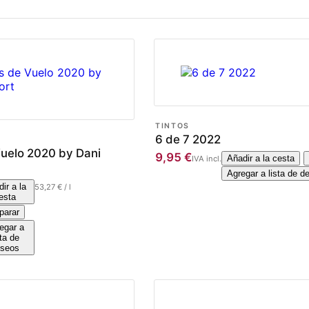
TINTOS
6 de 7 2022
uelo 2020 by Dani
9,95
€
Añadir a la cesta
IVA incl.
Agregar a lista de d
ir a la
53,27
€
/
l
esta
arar
egar a
sta de
seos