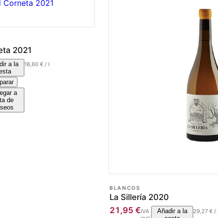
eta 2021
ir a la
18,60
€
/
l
esta
arar
egar a
sta de
seos
BLANCOS
La Sillería 2020
21,95
€
Añadir a la
IVA
29,27
€
/
incl.