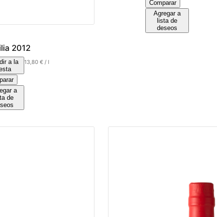
Comparar
Agregar a
lista de
deseos
lia 2012
ir a la
13,80
€
/
l
esta
arar
egar a
sta de
seos