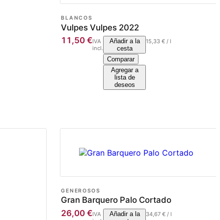
BLANCOS
Vulpes Vulpes 2022
11,50
€
Añadir a la
IVA
15,33
€
/
l
incl.
cesta
Comparar
Agregar a
lista de
deseos
GENEROSOS
Gran Barquero Palo Cortado
26,00
€
Añadir a la
IVA
34,67
€
/
l