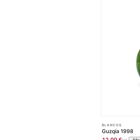
BLANCOS
Guzqía 1998
12,00
€