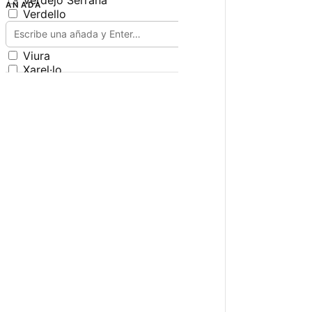
Verdejo Serrana
AÑADA
Verdello
Verdello Antiguo
Verdoncho
Viura
Xarel·lo
Xarel·lo Vermell
Zamarrica