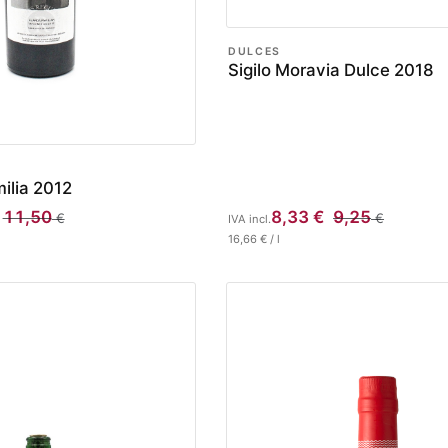
DULCES
Sigilo Moravia Dulce 2018
ilia 2012
11,50
8,33
€
9,25
€
€
IVA incl.
16,66
€
/
l