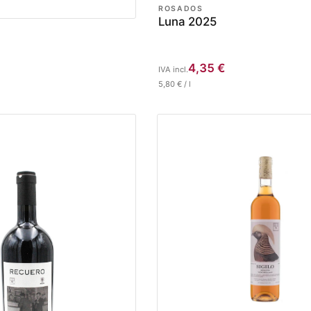
ROSADOS
Luna 2025
4,35
€
IVA incl.
5,80
€
/
l