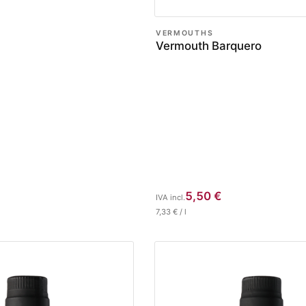
VERMOUTHS
Vermouth Barquero
5,50
€
IVA incl.
7,33
€
/
l