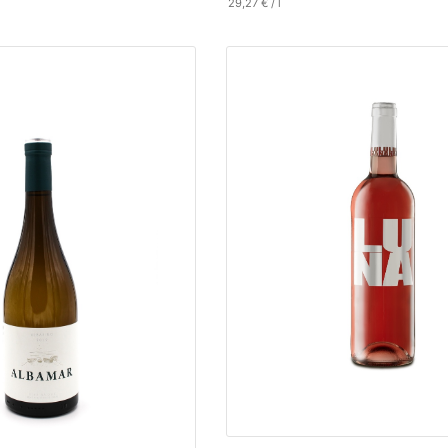
29,27
€
/
l