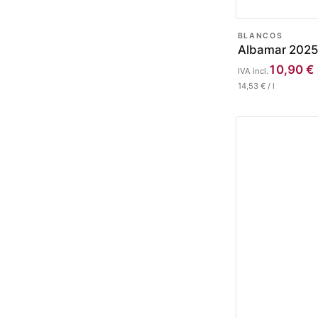
BLANCOS
Albamar 2025
10,90
€
IVA incl.
14,53
€
/
l