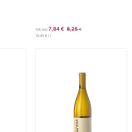
7,84
€
8,25
€
IVA incl.
10,45
€
/
l