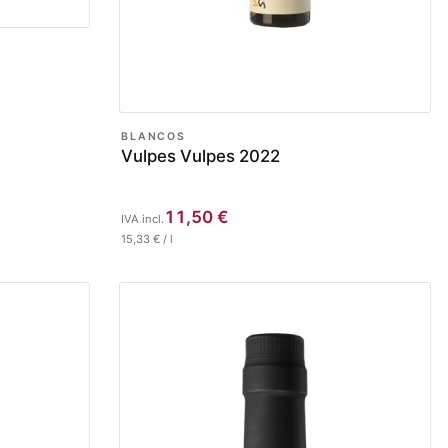
BLANCOS
Vulpes Vulpes 2022
11,50
€
IVA incl.
15,33
€
/
l