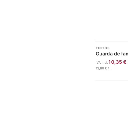
TINTOS
Guarda de fam
10,35
€
IVA incl.
13,80
€
/
l