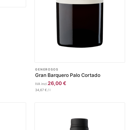
GENEROSOS
Gran Barquero Palo Cortado
26,00
€
IVA incl.
34,67
€
/
l