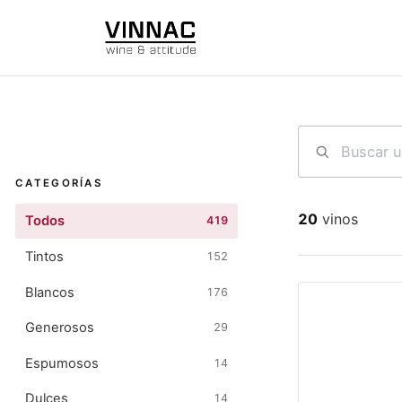
Ir al contenido
CATEGORÍAS
20
vinos
Todos
419
Tintos
152
Blancos
176
Generosos
29
Espumosos
14
Dulces
14