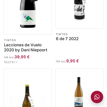
TINTOS
6 de 7 2022
TINTOS
Lecciones de Vuelo
2020 by Dani Niepoort
39,95
€
IVA incl.
9,95
€
IVA incl.
53,27
€
/
l
Añadido a la cesta
VER CESTA