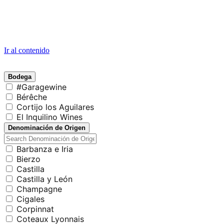
Ir al contenido
Bodega
#Garagewine
Bérêche
Cortijo los Aguilares
El Inquilino Wines
Denominación de Origen
Barbanza e Iria
Bierzo
Castilla
Castilla y León
Champagne
Cigales
Corpinnat
Coteaux Lyonnais