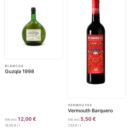
BLANCOS
Guzqía 1998
VERMOUTHS
Vermouth Barquero
12,00
€
5,50
€
IVA incl.
IVA incl.
16,00
€
/
l
7,33
€
/
l