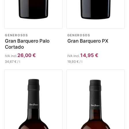
GENEROSOS
GENEROSOS
Gran Barquero Palo
Gran Barquero PX
Cortado
26,00
€
14,95
€
IVA incl.
IVA incl.
34,67
€
/
l
19,93
€
/
l