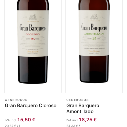
GENEROSOS
GENEROSOS
Gran Barquero Oloroso
Gran Barquero
Amontillado
15,50
€
18,25
€
IVA incl.
IVA incl.
20,67
€
/
l
24,33
€
/
l