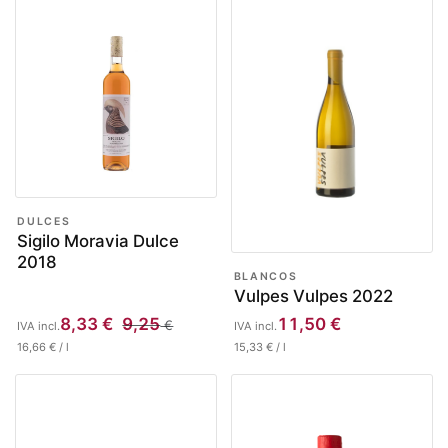
DULCES
Sigilo Moravia Dulce
2018
BLANCOS
Vulpes Vulpes 2022
8,33
€
9,25
11,50
€
€
IVA incl.
IVA incl.
16,66
€
/
l
15,33
€
/
l