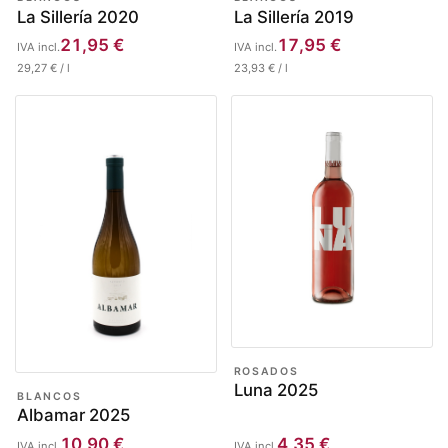
La Sillería 2020
La Sillería 2019
21,95
€
17,95
€
IVA incl.
IVA incl.
29,27
€
/
l
23,93
€
/
l
ROSADOS
Luna 2025
BLANCOS
Albamar 2025
10,90
€
4,35
€
IVA incl.
IVA incl.