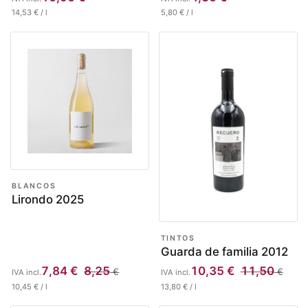
14,53
€
/
l
5,80
€
/
l
BLANCOS
Lirondo 2025
TINTOS
Guarda de familia 2012
7,84
€
8,25
10,35
€
11,50
€
€
IVA incl.
IVA incl.
10,45
€
/
l
13,80
€
/
l