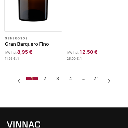
GENEROSOS
Gran Barquero Fino
8,95
€
12,50
€
IVA incl.
IVA incl.
11,93
€
/
l
25,00
€
/
l
1
2
3
4
…
21