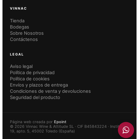
VINNAC
Tienda
Bodegas
Sobre Nosotros
Contáctenos
LEGAL
Aviso legal
Política de privacidad
Política de cookies
Envíos y plazos de entrega
Condiciones de venta y devoluciones
Seguridad del producto
Página web creada por
Epoint
Añadido a la cesta
VER CESTA
© 2026 Vinnac Wine & Attitude SL · CIF B45843224 · Instituto
19, apto. 5, 45002 Toledo (España)