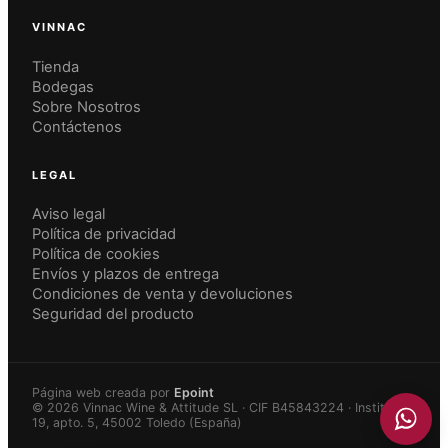
VINNAC
Tienda
Bodegas
Sobre Nosotros
Contáctenos
LEGAL
Aviso legal
Política de privacidad
Política de cookies
Envíos y plazos de entrega
Condiciones de venta y devoluciones
Seguridad del producto
Página web creada por
Epoint
Añadido a la cesta
VER CESTA
© 2026 Vinnac Wine & Attitude SL · CIF B45843224 · Instituto
19, apto. 5, 45002 Toledo (España)