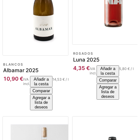
ROSADOS
Luna 2025
BLANCOS
4,35
€
Añadir a
IVA
5,80
€
/
l
Albamar 2025
incl.
la cesta
10,90
€
Añadir a
IVA
14,53
€
/
l
Comparar
incl.
la cesta
Agregar a
Comparar
lista de
deseos
Agregar a
lista de
deseos