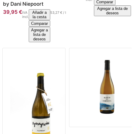
Comparar
by Dani Niepoort
Agregar a lista de
39,95
€
Añadir a
IVA
53,27
€
/
l
deseos
incl.
la cesta
Comparar
Agregar a
lista de
deseos