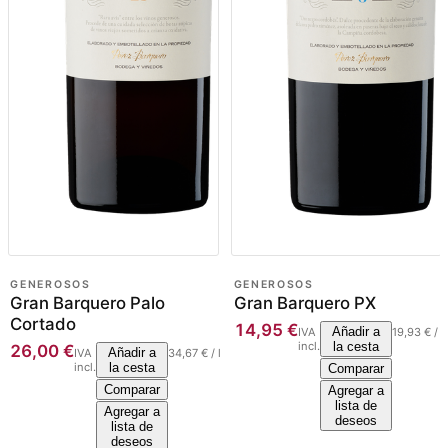
GENEROSOS
GENEROSOS
Gran Barquero Palo
Gran Barquero PX
Cortado
14,95
€
Añadir a
IVA
19,93
€
/
l
incl.
la cesta
26,00
€
Añadir a
IVA
34,67
€
/
l
incl.
la cesta
Comparar
Comparar
Agregar a
lista de
Agregar a
deseos
lista de
deseos