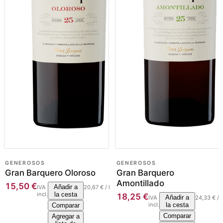
GENEROSOS
GENEROSOS
Gran Barquero Oloroso
Gran Barquero
Amontillado
15,50
€
Añadir a
IVA
20,67
€
/
l
incl.
la cesta
18,25
€
Añadir a
IVA
24,33
€
/
l
incl.
la cesta
Comparar
Comparar
Agregar a