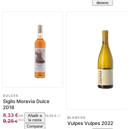
deseos
DULCES
Sigilo Moravia Dulce
2018
8,33
€
Añadir a
IVA
16,66
€
/
l
BLANCOS
incl.
la cesta
9,25
€
Vulpes Vulpes 2022
Comparar