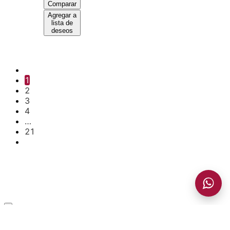
Comparar
Agregar a
lista de
deseos
1
2
3
4
…
21
Añadido a la cesta
VER CESTA