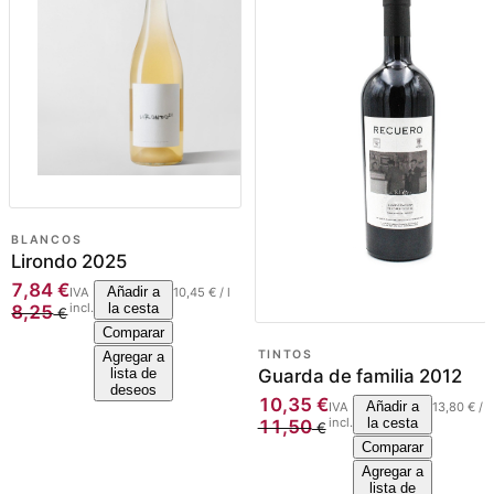
BLANCOS
Lirondo 2025
7,84
€
Añadir a
IVA
10,45
€
/
l
incl.
la cesta
8,25
€
Comparar
TINTOS
Agregar a
Guarda de familia 2012
lista de
deseos
10,35
€
Añadir a
IVA
13,80
€
/
l
incl.
la cesta
11,50
€
Comparar
Agregar a
lista de