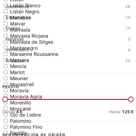
Listán Blanco
Generosos
29
Listán Negro
Macabeo
Espumosos
14
Malvar
Dulces
14
Malvasía
Malvasía Riojana
Naranjas
3
Malvasía de Sitges
Mantonegro
Vermouths
4
Marsanne Roussanne
Mazuela
Rosados
24
Mencía
Merlot
Meunier
Monastrell
PRECIO
Moravia
Moravia Agria
Morenillo
Moscatel
Desde
4
€
Hasta
125
€
Ojo de Liebre
Palomino
Palomino Fino
Pardillo
DENOMINACIÓN DE ORIGEN