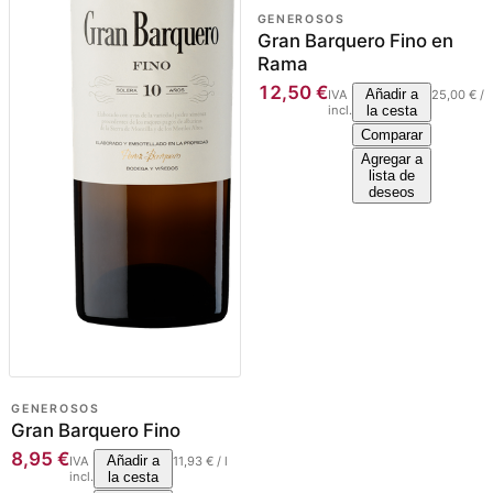
GENEROSOS
Gran Barquero Fino en
Rama
12,50
€
Añadir a
IVA
25,00
€
/
l
incl.
la cesta
Comparar
Agregar a
lista de
deseos
GENEROSOS
Gran Barquero Fino
8,95
€
Añadir a
IVA
11,93
€
/
l
incl.
la cesta