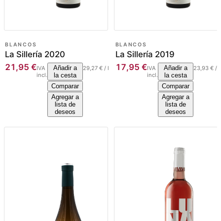
BLANCOS
BLANCOS
La Sillería 2020
La Sillería 2019
21,95
€
17,95
€
Añadir a
Añadir a
IVA
29,27
€
/
l
IVA
23,93
€
/
l
incl.
la cesta
incl.
la cesta
Comparar
Comparar
Agregar a
Agregar a
lista de
lista de
deseos
deseos