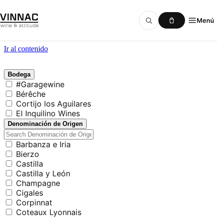
Menú
Ir al contenido
Bodega
#Garagewine
Bérêche
Cortijo los Aguilares
El Inquilino Wines
Denominación de Origen
Barbanza e Iria
Bierzo
Castilla
Castilla y León
Champagne
Cigales
Corpinnat
Coteaux Lyonnais