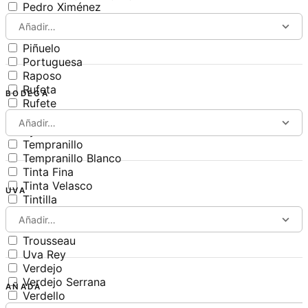
Pedro Ximénez
Perruno
Añadir…
Pinot Noir
Piñuelo
Portuguesa
Raposo
Rufeta
BODEGA
Rufete
Sumoll
Añadir…
Syrah
Tempranillo
Tempranillo Blanco
Tinta Fina
Tinta Velasco
UVA
Tintilla
Tintilla de Rota
Añadir…
Treixadura
Trousseau
Uva Rey
Verdejo
Verdejo Serrana
AÑADA
Verdello