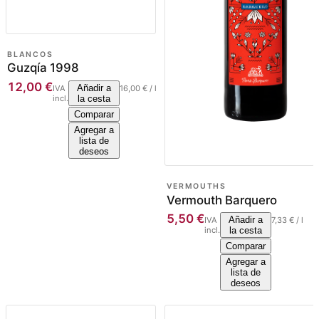
BLANCOS
Guzqía 1998
12,00
€
Añadir a
IVA
16,00
€
/
l
incl.
la cesta
Comparar
Agregar a
lista de
deseos
VERMOUTHS
Vermouth Barquero
5,50
€
Añadir a
IVA
7,33
€
/
l
incl.
la cesta
Comparar
Agregar a
lista de
deseos