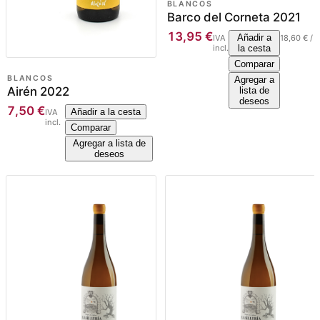
BLANCOS
Barco del Corneta 2021
13,95
€
Añadir a
IVA
18,60
€
/
l
incl.
la cesta
Comparar
BLANCOS
Agregar a
Airén 2022
lista de
deseos
7,50
€
Añadir a la cesta
IVA
incl.
Comparar
Agregar a lista de
deseos