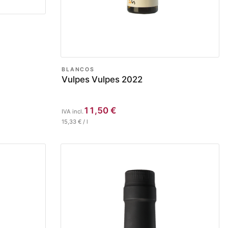
BLANCOS
Vulpes Vulpes 2022
11,50
€
IVA incl.
15,33
€
/
l