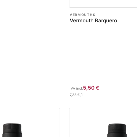
VERMOUTHS
Vermouth Barquero
5,50
€
IVA incl.
7,33
€
/
l