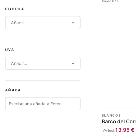
53,27
€
/
l
BODEGA
Añadir…
UVA
Añadir…
AÑADA
BLANCOS
Barco del Cor
13,95
€
IVA incl.