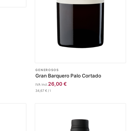
GENEROSOS
Gran Barquero Palo Cortado
26,00
€
IVA incl.
34,67
€
/
l