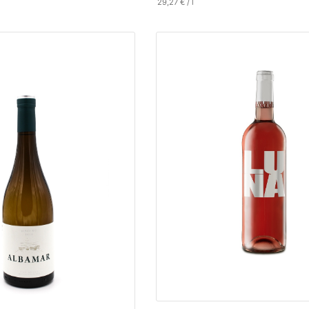
29,27
€
/
l