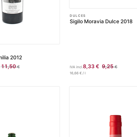
DULCES
Sigilo Moravia Dulce 2018
ilia 2012
11,50
8,33
€
9,25
€
€
IVA incl.
16,66
€
/
l