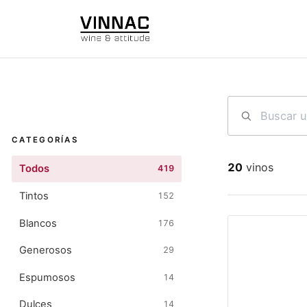
Ir al contenido
CATEGORÍAS
20
vinos
Todos
419
Tintos
152
Blancos
176
Generosos
29
Espumosos
14
Dulces
14