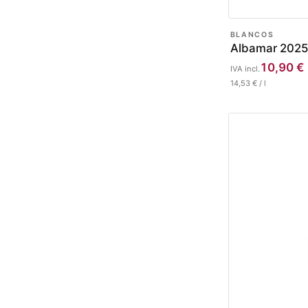
BLANCOS
Albamar 2025
10,90
€
IVA incl.
14,53
€
/
l