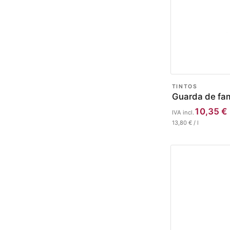
TINTOS
Guarda de fam
10,35
€
IVA incl.
13,80
€
/
l