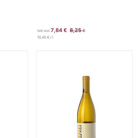
7,84
€
8,25
€
IVA incl.
10,45
€
/
l