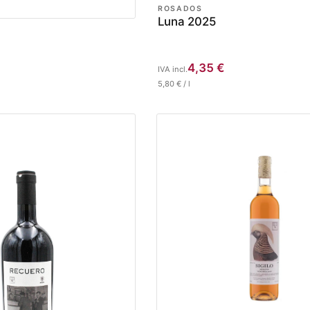
ROSADOS
Luna 2025
4,35
€
IVA incl.
5,80
€
/
l