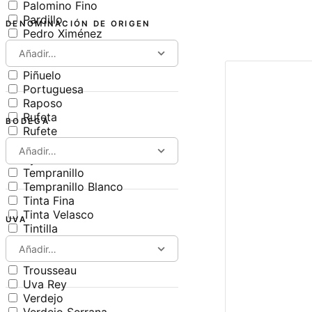
Palomino Fino
Pardillo
DENOMINACIÓN DE ORIGEN
Pedro Ximénez
Perruno
Añadir…
Pinot Noir
Piñuelo
Portuguesa
Raposo
Rufeta
BODEGA
Rufete
Sumoll
Añadir…
Syrah
Tempranillo
Tempranillo Blanco
Tinta Fina
Tinta Velasco
UVA
Tintilla
Tintilla de Rota
Añadir…
Treixadura
Trousseau
Uva Rey
Verdejo