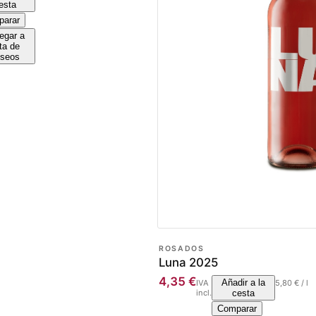
esta
arar
egar a
sta de
seos
ROSADOS
Luna 2025
4,35
€
Añadir a la
IVA
5,80
€
/
l
incl.
cesta
Comparar