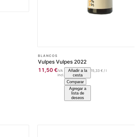
BLANCOS
Vulpes Vulpes 2022
11,50
€
Añadir a la
IVA
15,33
€
/
l
incl.
cesta
Comparar
Agregar a
lista de
deseos