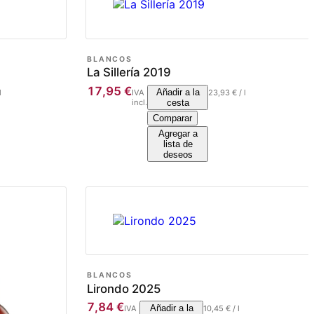
BLANCOS
La Sillería 2019
17,95
€
Añadir a la
l
IVA
23,93
€
/
l
incl.
cesta
Comparar
Agregar a
lista de
deseos
BLANCOS
Lirondo 2025
7,84
€
Añadir a la
IVA
10,45
€
/
l