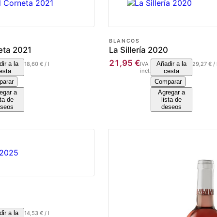
BLANCOS
eta 2021
La Sillería 2020
21,95
€
ir a la
Añadir a la
18,60
€
/
l
IVA
29,27
€
/
esta
incl.
cesta
arar
Comparar
egar a
Agregar a
sta de
lista de
seos
deseos
ir a la
14,53
€
/
l