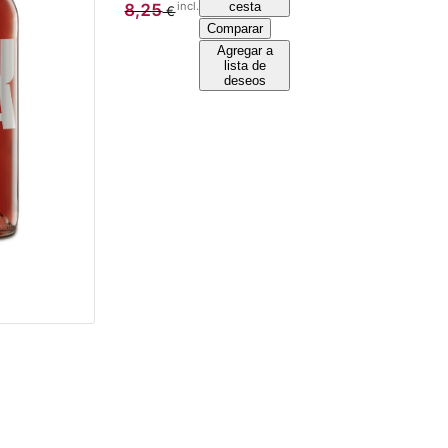
incl.
cesta
8,25
€
Comparar
Agregar a
lista de
deseos