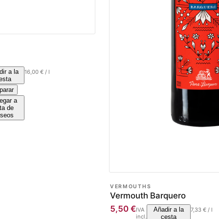
ir a la
16,00
€
/
l
esta
arar
egar a
sta de
seos
VERMOUTHS
Vermouth Barquero
5,50
€
Añadir a la
IVA
7,33
€
/
l
incl.
cesta