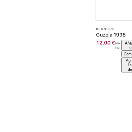
BLANCOS
Guzqía 1998
12,00
€
Añad
IVA
incl.
c
Comp
Agr
li
de