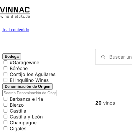
Ir al contenido
Bodega
#Garagewine
Bérêche
Cortijo los Aguilares
El Inquilino Wines
Denominación de Origen
Barbanza e Iria
20
vinos
Bierzo
Castilla
Castilla y León
Champagne
Cigales