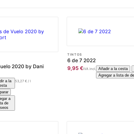
TINTOS
6 de 7 2022
uelo 2020 by Dani
9,95
€
Añadir a la cesta
IVA incl.
Agregar a lista de d
ir a la
53,27
€
/
l
esta
arar
egar a
sta de
seos