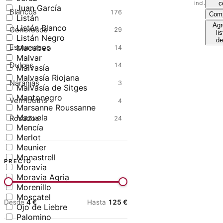
incl.
c
Juan García
Blancos
176
Comp
Listán
Agr
Listán Blanco
Generosos
29
li
Listán Negro
de
Macabeo
Espumosos
14
Malvar
Dulces
14
Malvasía
Malvasía Riojana
Naranjas
3
Malvasía de Sitges
Mantonegro
Vermouths
4
Marsanne Roussanne
Mazuela
Rosados
24
Mencía
Merlot
Meunier
Monastrell
PRECIO
Moravia
Moravia Agria
Morenillo
Moscatel
Desde
4
€
Hasta
125
€
Ojo de Liebre
Palomino