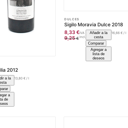
DULCES
Sigilo Moravia Dulce 2018
8,33
€
Añadir a la
IVA
16,66
€
/
l
incl.
cesta
9,25
€
Comparar
Agregar a
lista de
deseos
lia 2012
ir a la
13,80
€
/
l
esta
arar
egar a
sta de
seos