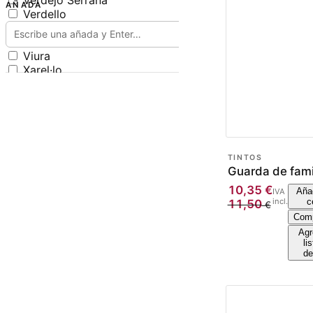
Verdejo Serrana
AÑADA
Verdello
Verdello Antiguo
Verdoncho
Viura
Xarel·lo
Xarel·lo Vermell
Zamarrica
TINTOS
Guarda de fami
10,35
€
Añad
IVA
incl.
c
11,50
€
Comp
Agr
li
de