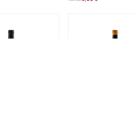
BLANCOS
neta 2021
La Sillería 2020
21,95
€
IVA incl.