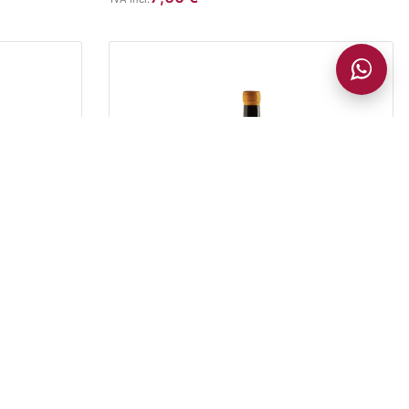
BLANCOS
La Sillería 2019
17,95
€
IVA incl.