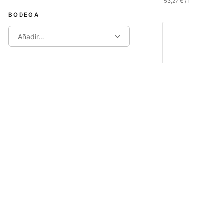
53,27
€
/
l
BODEGA
Añadir…
UVA
Añadir…
AÑADA
BLANCOS
Barco del Cor
13,95
€
IVA incl.