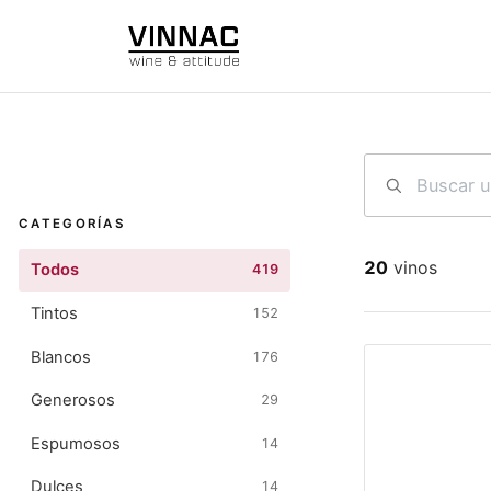
Ir al contenido
CATEGORÍAS
20
vinos
Todos
419
Tintos
152
Blancos
176
Generosos
29
Espumosos
14
Dulces
14