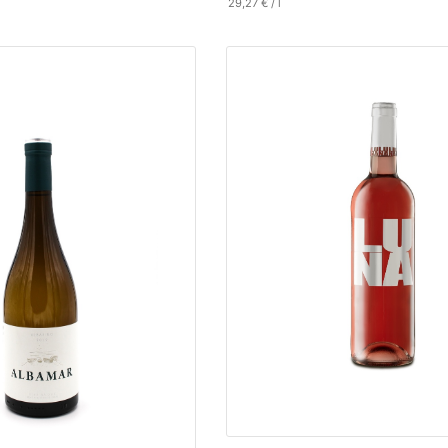
29,27
€
/
l