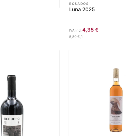
ROSADOS
Luna 2025
4,35
€
IVA incl.
5,80
€
/
l