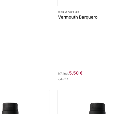
VERMOUTHS
Vermouth Barquero
5,50
€
IVA incl.
7,33
€
/
l