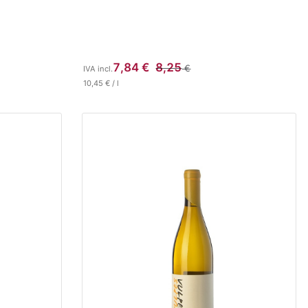
7,84
€
8,25
€
IVA incl.
10,45
€
/
l