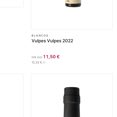
BLANCOS
Vulpes Vulpes 2022
11,50
€
IVA incl.
15,33
€
/
l