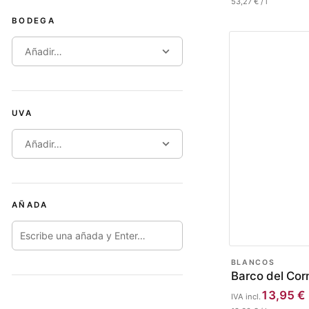
53,27
€
/
l
BODEGA
Añadir…
UVA
Añadir…
AÑADA
BLANCOS
Barco del Cor
13,95
€
IVA incl.