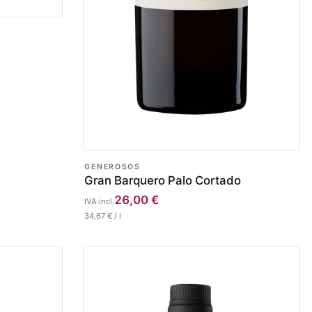
GENEROSOS
Gran Barquero Palo Cortado
26,00
€
IVA incl.
34,67
€
/
l