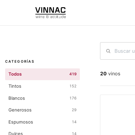
Ir al contenido
CATEGORÍAS
20
vinos
Todos
419
Tintos
152
Blancos
176
Generosos
29
Espumosos
14
Dulces
14