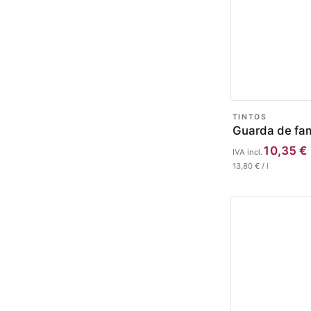
TINTOS
Guarda de fam
10,35
€
IVA incl.
13,80
€
/
l