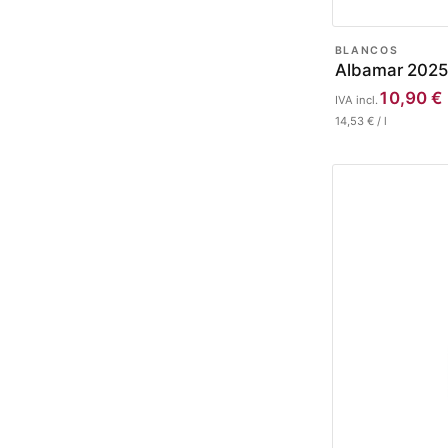
BLANCOS
Albamar 2025
10,90
€
IVA incl.
14,53
€
/
l