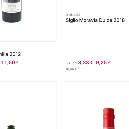
DULCES
Sigilo Moravia Dulce 2018
ilia 2012
11,50
8,33
€
9,25
€
€
IVA incl.
16,66
€
/
l