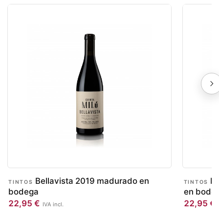
Bellavista 2019 madurado en
Be
TINTOS
TINTOS
bodega
en bode
22,95
€
22,95
€
IVA incl.