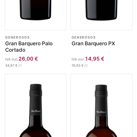
GENEROSOS
GENEROSOS
Gran Barquero Palo
Gran Barquero PX
Cortado
26,00
€
14,95
€
IVA incl.
IVA incl.
34,67
€
/
l
19,93
€
/
l