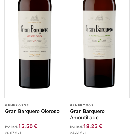
GENEROSOS
GENEROSOS
Gran Barquero Oloroso
Gran Barquero
Amontillado
15,50
€
18,25
€
IVA incl.
IVA incl.
20,67
€
/
l
24,33
€
/
l