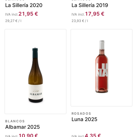
La Sillería 2020
La Sillería 2019
21,95
€
17,95
€
IVA incl.
IVA incl.
29,27
€
/
l
23,93
€
/
l
ROSADOS
Luna 2025
BLANCOS
Albamar 2025
10,90
€
4,35
€
IVA incl.
IVA incl.