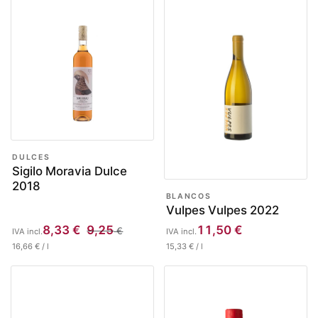
DULCES
Sigilo Moravia Dulce
2018
BLANCOS
Vulpes Vulpes 2022
8,33
€
9,25
11,50
€
€
IVA incl.
IVA incl.
16,66
€
/
l
15,33
€
/
l