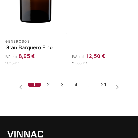
GENEROSOS
Gran Barquero Fino
8,95
€
12,50
€
IVA incl.
IVA incl.
11,93
€
/
l
25,00
€
/
l
1
2
3
4
…
21