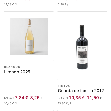
14,53
€
/
l
5,80
€
/
l
BLANCOS
Lirondo 2025
TINTOS
Guarda de familia 2012
7,84
€
8,25
10,35
€
11,50
€
€
IVA incl.
IVA incl.
10,45
€
/
l
13,80
€
/
l