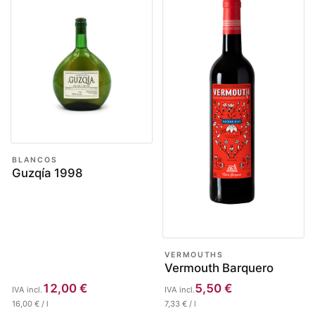
BLANCOS
Guzqía 1998
VERMOUTHS
Vermouth Barquero
12,00
€
5,50
€
IVA incl.
IVA incl.
16,00
€
/
l
7,33
€
/
l