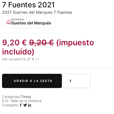
7 Fuentes 2021
2021
Suertes del Marques
7 Fuentes
BODEGA
Suertes del Marqués
9,20
€
9,20
€
(impuesto
incluido)
IVA incluido
12,27
€
/
l
AÑADIR A LA CESTA
Categorías:
Tintos
D.O.:
Valle de la Orotava
Compartir