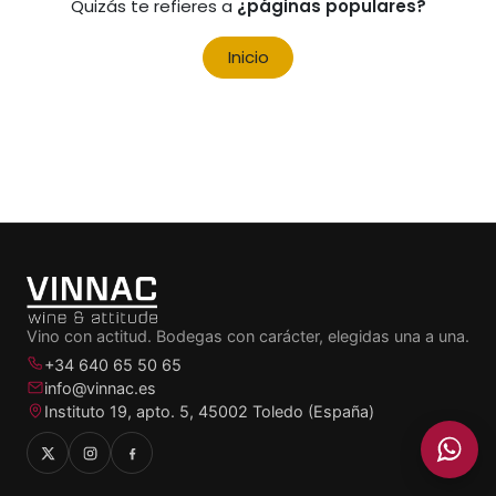
Quizás te refieres a
¿páginas populares?
Inicio
Vino con actitud. Bodegas con carácter, elegidas una a una.
+34 640 65 50 65
info@vinnac.es
Instituto 19, apto. 5, 45002 Toledo (España)
Añadido a la cesta
VER CESTA