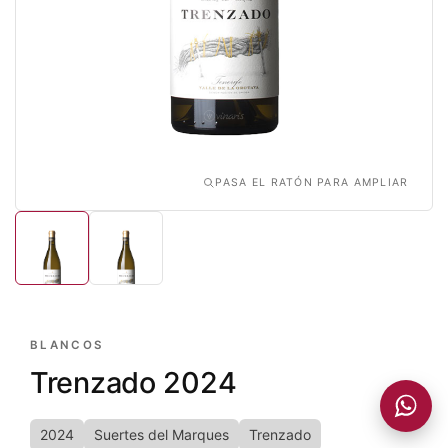
PASA EL RATÓN PARA AMPLIAR
BLANCOS
Trenzado 2024
Añadido a la cesta
VER CESTA
2024
Suertes del Marques
Trenzado