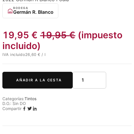
BODEGA
Germán R. Blanco
19,95
€
19,95
€
(impuesto
incluido)
IVA incluido
26,60
€
/
l
AÑADIR A LA CESTA
Categorías:
Tintos
D.O.:
Sin DO
Compartir