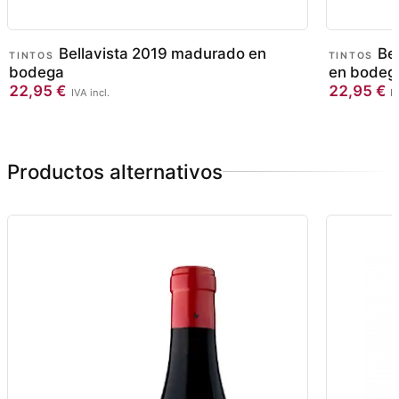
Bellavista 2019 madurado en
Be
TINTOS
TINTOS
bodega
en bodeg
22,95
€
22,95
€
IVA incl.
IV
Productos alternativos