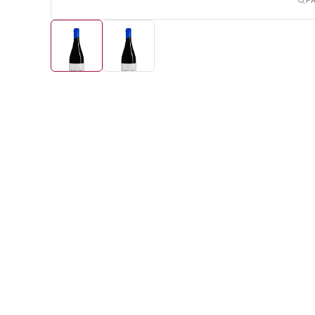
P
La ficha
País
—
Tipo de vino
Tintos