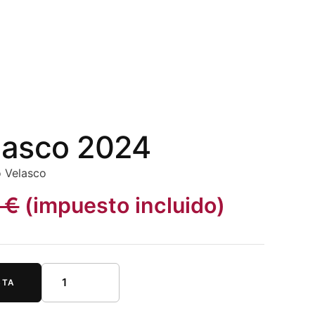
lasco 2024
o Velasco
€
(impuesto incluido)
STA