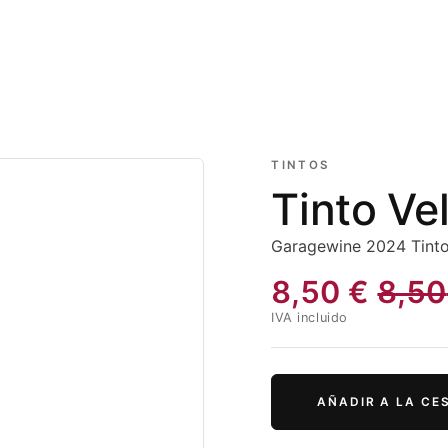
TINTOS
Tinto Ve
Garagewine
2024
Tint
8,50
€
8,50
IVA incluido
AÑADIR A LA CE