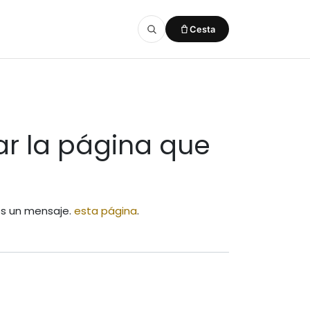
Cesta
Añadido a la cesta
VER CESTA
r la página que
os un mensaje.
esta página
.