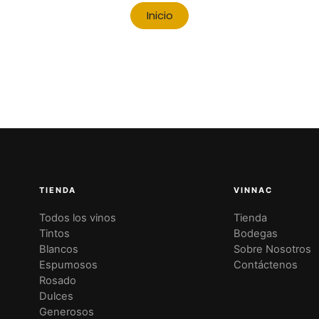
Inicio
TIENDA
VINNAC
Todos los vinos
Tienda
Tintos
Bodegas
Blancos
Sobre Nosotros
Espumosos
Contáctenos
Rosado
Dulces
Generosos